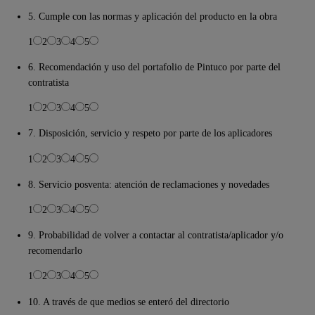
5. Cumple con las normas y aplicación del producto en la obra
1
2
3
4
5
6. Recomendación y uso del portafolio de Pintuco por parte del
contratista
1
2
3
4
5
7. Disposición, servicio y respeto por parte de los aplicadores
1
2
3
4
5
8. Servicio posventa: atención de reclamaciones y novedades
1
2
3
4
5
9. Probabilidad de volver a contactar al contratista/aplicador y/o
recomendarlo
1
2
3
4
5
10. A través de que medios se enteró del directorio