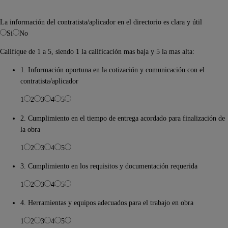
La información del contratista/aplicador en el directorio es clara y útil
Si
No
Califique de 1 a 5, siendo 1 la calificación mas baja y 5 la mas alta:
1. Información oportuna en la cotización y comunicación con el
contratista/aplicador
1
2
3
4
5
2. Cumplimiento en el tiempo de entrega acordado para finalización de
la obra
1
2
3
4
5
3. Cumplimiento en los requisitos y documentación requerida
1
2
3
4
5
4. Herramientas y equipos adecuados para el trabajo en obra
1
2
3
4
5