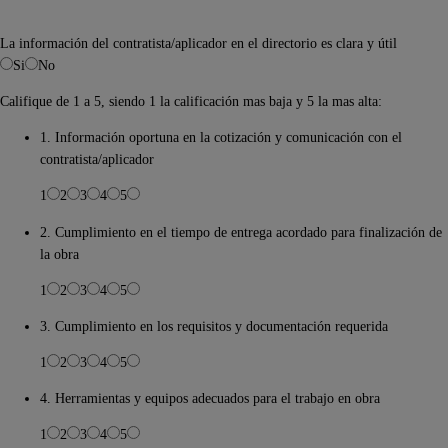
La información del contratista/aplicador en el directorio es clara y útil
Si
No
Califique de 1 a 5, siendo 1 la calificación mas baja y 5 la mas alta:
1. Información oportuna en la cotización y comunicación con el
contratista/aplicador
1
2
3
4
5
2. Cumplimiento en el tiempo de entrega acordado para finalización de
la obra
1
2
3
4
5
3. Cumplimiento en los requisitos y documentación requerida
1
2
3
4
5
4. Herramientas y equipos adecuados para el trabajo en obra
1
2
3
4
5