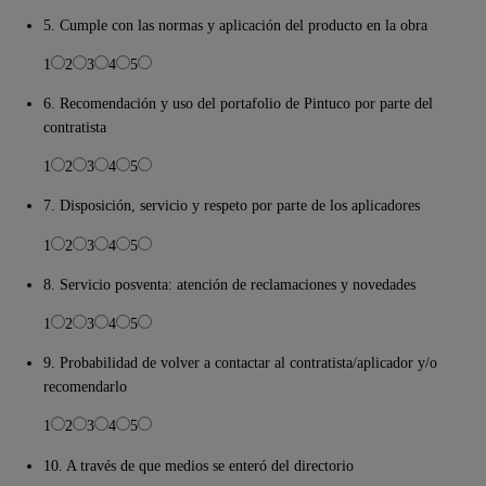
5. Cumple con las normas y aplicación del producto en la obra
1
2
3
4
5
6. Recomendación y uso del portafolio de Pintuco por parte del
contratista
1
2
3
4
5
7. Disposición, servicio y respeto por parte de los aplicadores
1
2
3
4
5
8. Servicio posventa: atención de reclamaciones y novedades
1
2
3
4
5
9. Probabilidad de volver a contactar al contratista/aplicador y/o
recomendarlo
1
2
3
4
5
10. A través de que medios se enteró del directorio