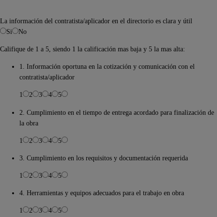
La información del contratista/aplicador en el directorio es clara y útil
Si
No
Califique de 1 a 5, siendo 1 la calificación mas baja y 5 la mas alta:
1. Información oportuna en la cotización y comunicación con el
contratista/aplicador
1
2
3
4
5
2. Cumplimiento en el tiempo de entrega acordado para finalización de
la obra
1
2
3
4
5
3. Cumplimiento en los requisitos y documentación requerida
1
2
3
4
5
4. Herramientas y equipos adecuados para el trabajo en obra
1
2
3
4
5