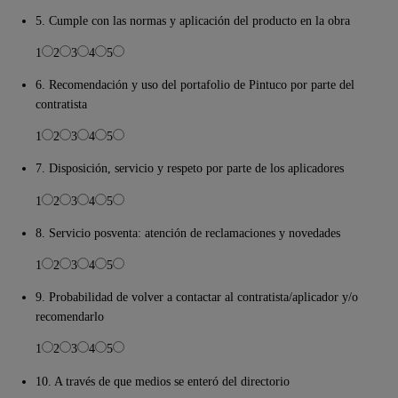
5. Cumple con las normas y aplicación del producto en la obra
1
2
3
4
5
6. Recomendación y uso del portafolio de Pintuco por parte del
contratista
1
2
3
4
5
7. Disposición, servicio y respeto por parte de los aplicadores
1
2
3
4
5
8. Servicio posventa: atención de reclamaciones y novedades
1
2
3
4
5
9. Probabilidad de volver a contactar al contratista/aplicador y/o
recomendarlo
1
2
3
4
5
10. A través de que medios se enteró del directorio