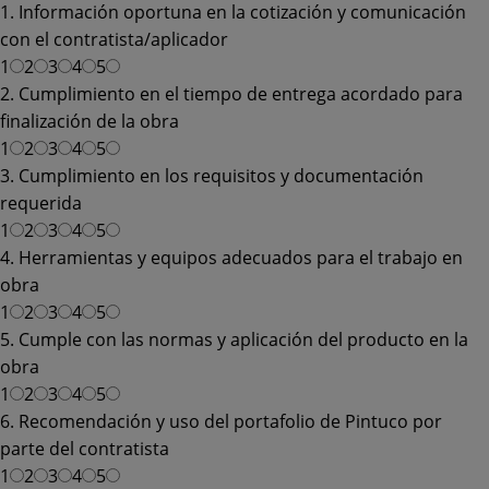
1. Información oportuna en la cotización y comunicación
con el contratista/aplicador
1
2
3
4
5
2. Cumplimiento en el tiempo de entrega acordado para
finalización de la obra
1
2
3
4
5
3. Cumplimiento en los requisitos y documentación
requerida
1
2
3
4
5
4. Herramientas y equipos adecuados para el trabajo en
obra
1
2
3
4
5
5. Cumple con las normas y aplicación del producto en la
obra
1
2
3
4
5
6. Recomendación y uso del portafolio de Pintuco por
parte del contratista
1
2
3
4
5