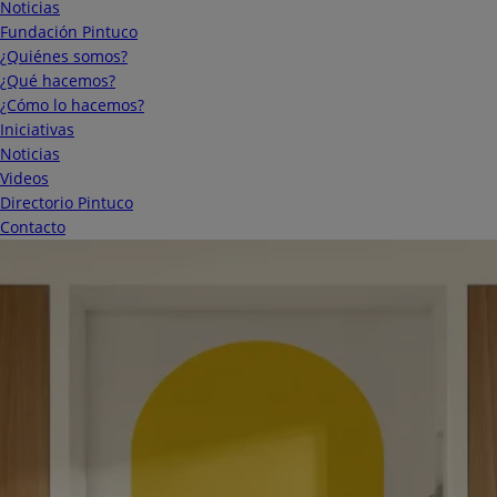
Noticias
Fundación Pintuco
¿Quiénes somos?
¿Qué hacemos?
¿Cómo lo hacemos?
Iniciativas
Noticias
Videos
Directorio Pintuco
Contacto