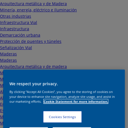
Arquitectura metálica y de Madera
Minería, energía, eléctrico e iluminación
Otras industrias
Infraestructura Vial
Infraestructura
Demarcación urbana
Protección de puentes y túneles
Señalización Vial
Maderas
Maderas
Arquitectura metálica y de madera
Muebles metálicos y de maderas
Mantenimiento
We respect your privacy.
Mantenimiento
Alimentos y bebidas
By clicking “Accept All Cookies”, you agree to the storing of cookies on
your device to enhance site navigation, analyze site usage, and assist in
Almacenamiento y transporte de aguas
our marketing efforts.
Cookie Statement for more information.
Embarcaciones marinas y fluviales
Estructuras metálicas y equipos de trabajo
Mantenimiento Industrial
Cookies Settings
Minería, energía, eléctrico e iluminación