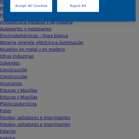
Petroleo, gas y químicos
Accept All Cookies
Reject All
Pintura electrostática
Pintura electrostática
Arquitectura metálica y de madera
Autopartes y motopartes
Electrodomésticos – línea blanca
Minería, energía, eléctrico e iluminación
Muebles en metal y en madera
Otras industrias
Solventes
Construcción
Construcción
Accesorios
Estucos y Masillas
Estucos y Masillas
Plásticos/Acrilicos
Polvo
Fondeo, selladores e imprimantes
Fondeo, selladores e imprimantes
Exterior
Interior