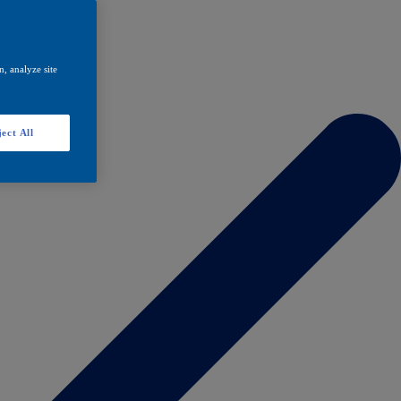
, analyze site
ect All