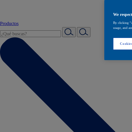
We respect
Productos
By clicking “
usage, and ass
Cookies