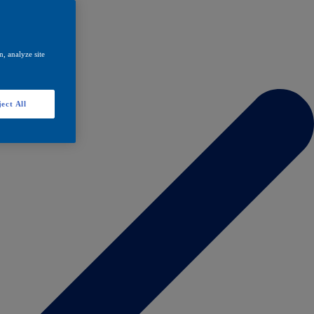
, analyze site
ect All