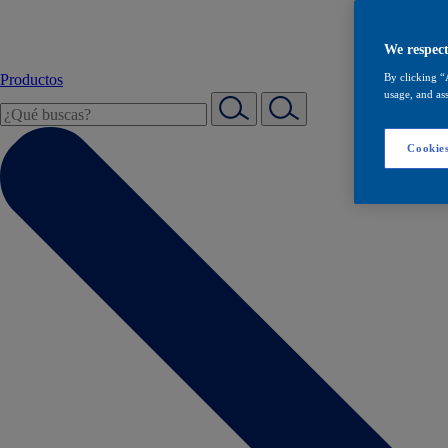
We respect
Productos
By clicking “
usage, and ass
Cookies