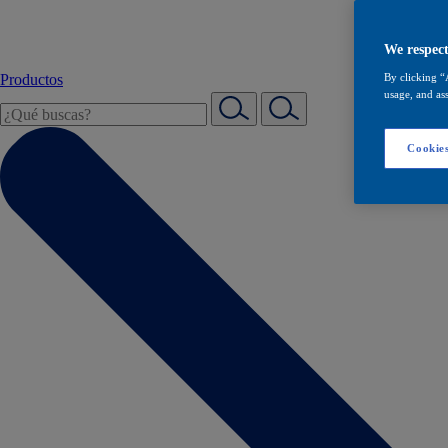
We respect
Productos
By clicking “
usage, and ass
Cookies