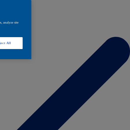
, analyze site
ect All