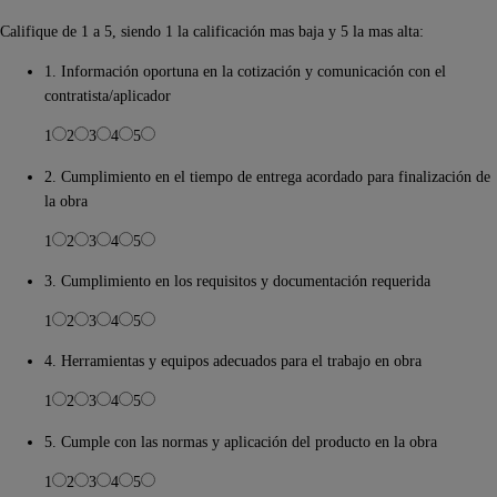
Califique de 1 a 5, siendo 1 la calificación mas baja y 5 la mas alta:
1. Información oportuna en la cotización y comunicación con el
contratista/aplicador
1
2
3
4
5
2. Cumplimiento en el tiempo de entrega acordado para finalización de
la obra
1
2
3
4
5
3. Cumplimiento en los requisitos y documentación requerida
1
2
3
4
5
4. Herramientas y equipos adecuados para el trabajo en obra
1
2
3
4
5
5. Cumple con las normas y aplicación del producto en la obra
1
2
3
4
5