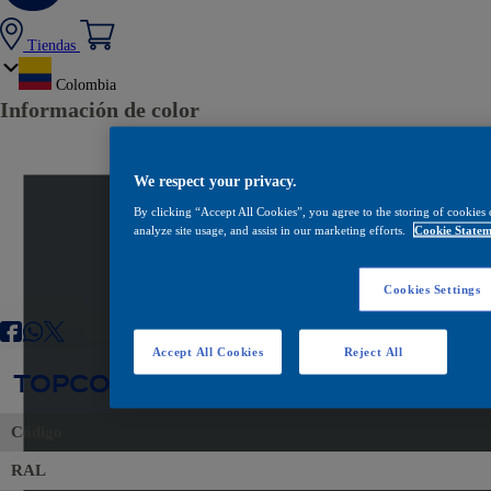
Tiendas
Colombia
Información de color
We respect your privacy.
By clicking “Accept All Cookies”, you agree to the storing of cookies 
analyze site usage, and assist in our marketing efforts.
Cookie Statem
Cookies Settings
Accept All Cookies
Reject All
TOPCOAT 400 9412 GRIS CUBIERT
Código
RAL