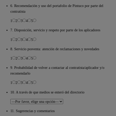
6. Recomendación y uso del portafolio de Pintuco por parte del
contratista
1
2
3
4
5
7. Disposición, servicio y respeto por parte de los aplicadores
1
2
3
4
5
8. Servicio posventa: atención de reclamaciones y novedades
1
2
3
4
5
9. Probabilidad de volver a contactar al contratista/aplicador y/o
recomendarlo
1
2
3
4
5
10. A través de que medios se enteró del directorio
11. Sugerencias y comentarios