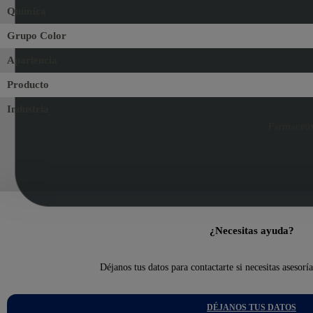
Química
Grupo Color
Apariencia
Producto
Industria
Farmaceúti
¿Necesitas ayuda?
Déjanos tus datos para contactarte si necesitas asesorí
DÉJANOS TUS DATOS