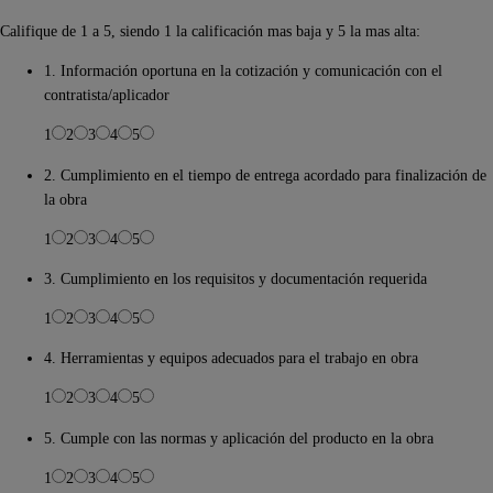
Califique de 1 a 5, siendo 1 la calificación mas baja y 5 la mas alta:
1. Información oportuna en la cotización y comunicación con el
contratista/aplicador
1
2
3
4
5
2. Cumplimiento en el tiempo de entrega acordado para finalización de
la obra
1
2
3
4
5
3. Cumplimiento en los requisitos y documentación requerida
1
2
3
4
5
4. Herramientas y equipos adecuados para el trabajo en obra
1
2
3
4
5
5. Cumple con las normas y aplicación del producto en la obra
1
2
3
4
5