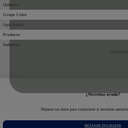
Química
Grupo Color
Apariencia
Producto
Industria
Farmaceúti
¿Necesitas ayuda?
Déjanos tus datos para contactarte si necesitas asesorí
DÉJANOS TUS DATOS