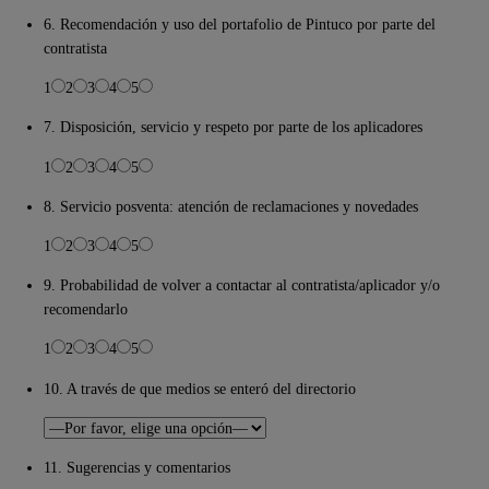
6. Recomendación y uso del portafolio de Pintuco por parte del
contratista
1
2
3
4
5
7. Disposición, servicio y respeto por parte de los aplicadores
1
2
3
4
5
8. Servicio posventa: atención de reclamaciones y novedades
1
2
3
4
5
9. Probabilidad de volver a contactar al contratista/aplicador y/o
recomendarlo
1
2
3
4
5
10. A través de que medios se enteró del directorio
11. Sugerencias y comentarios