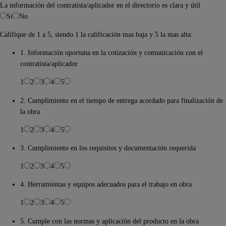
La información del contratista/aplicador en el directorio es clara y útil
Si
No
Califique de 1 a 5, siendo 1 la calificación mas baja y 5 la mas alta:
1. Información oportuna en la cotización y comunicación con el
contratista/aplicador
1
2
3
4
5
2. Cumplimiento en el tiempo de entrega acordado para finalización de
la obra
1
2
3
4
5
3. Cumplimiento en los requisitos y documentación requerida
1
2
3
4
5
4. Herramientas y equipos adecuados para el trabajo en obra
1
2
3
4
5
5. Cumple con las normas y aplicación del producto en la obra