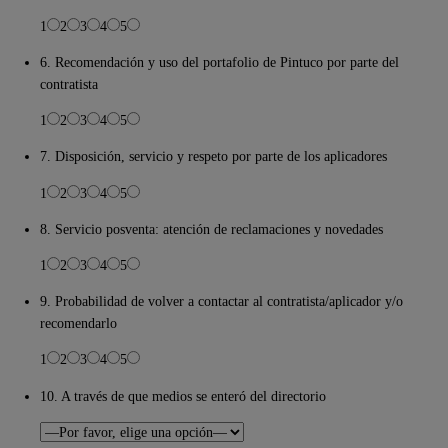
1
2
3
4
5
6. Recomendación y uso del portafolio de Pintuco por parte del
contratista
1
2
3
4
5
7. Disposición, servicio y respeto por parte de los aplicadores
1
2
3
4
5
8. Servicio posventa: atención de reclamaciones y novedades
1
2
3
4
5
9. Probabilidad de volver a contactar al contratista/aplicador y/o
recomendarlo
1
2
3
4
5
10. A través de que medios se enteró del directorio