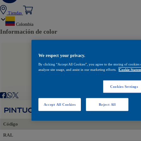
Tiendas
Colombia
Información de color
We respect your privacy.
By clicking “Accept All Cookies”, you agree to the storing of cookies 
analyze site usage, and assist in our marketing efforts.
Cookie Statem
Cookies Settings
Accept All Cookies
Reject All
PINTUCOAT 516 BLANCO RAL9003
Código
RAL