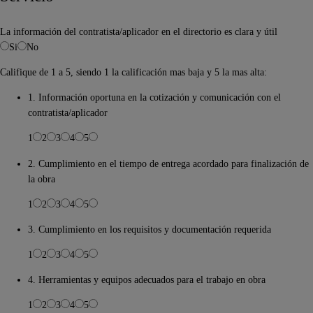
La información del contratista/aplicador en el directorio es clara y útil
Si
No
Califique de 1 a 5, siendo 1 la calificación mas baja y 5 la mas alta:
1. Información oportuna en la cotización y comunicación con el
contratista/aplicador
1
2
3
4
5
2. Cumplimiento en el tiempo de entrega acordado para finalización de
la obra
1
2
3
4
5
3. Cumplimiento en los requisitos y documentación requerida
1
2
3
4
5
4. Herramientas y equipos adecuados para el trabajo en obra
1
2
3
4
5