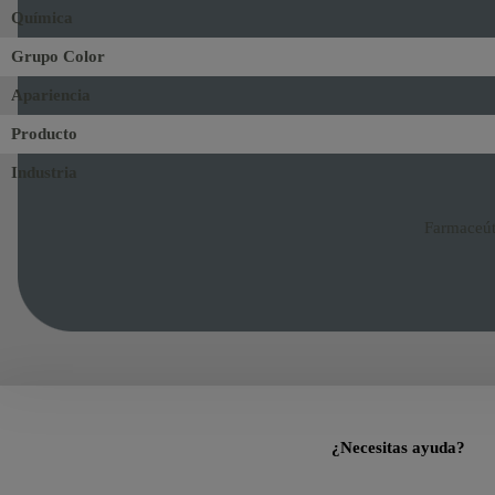
Química
Grupo Color
Apariencia
Producto
Industria
Farmaceúti
¿Necesitas ayuda?