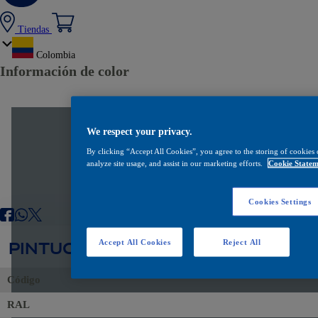
Tiendas
Colombia
Información de color
We respect your privacy.
By clicking “Accept All Cookies”, you agree to the storing of cookies 
analyze site usage, and assist in our marketing efforts.
Cookie Statem
Cookies Settings
PINTUCOAT 517 GRIS RAL7000 PA
Accept All Cookies
Reject All
Código
RAL