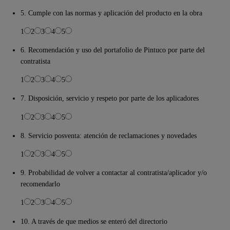
5. Cumple con las normas y aplicación del producto en la obra
1
2
3
4
5
6. Recomendación y uso del portafolio de Pintuco por parte del
contratista
1
2
3
4
5
7. Disposición, servicio y respeto por parte de los aplicadores
1
2
3
4
5
8. Servicio posventa: atención de reclamaciones y novedades
1
2
3
4
5
9. Probabilidad de volver a contactar al contratista/aplicador y/o
recomendarlo
1
2
3
4
5
10. A través de que medios se enteró del directorio