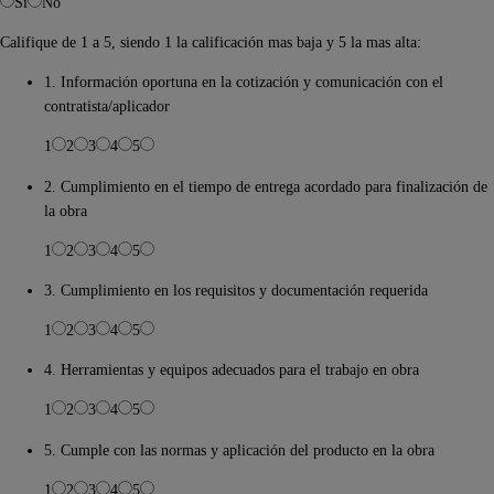
Si
No
Califique de 1 a 5, siendo 1 la calificación mas baja y 5 la mas alta:
1. Información oportuna en la cotización y comunicación con el
contratista/aplicador
1
2
3
4
5
2. Cumplimiento en el tiempo de entrega acordado para finalización de
la obra
1
2
3
4
5
3. Cumplimiento en los requisitos y documentación requerida
1
2
3
4
5
4. Herramientas y equipos adecuados para el trabajo en obra
1
2
3
4
5
5. Cumple con las normas y aplicación del producto en la obra
1
2
3
4
5