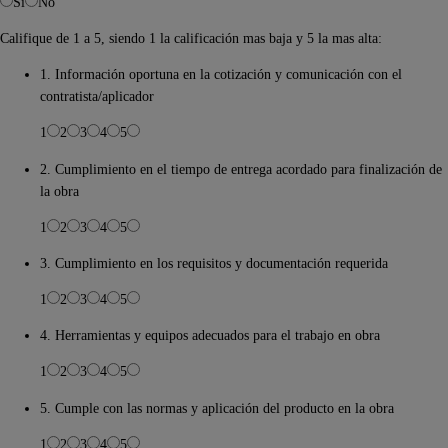
Si
No
Califique de 1 a 5, siendo 1 la calificación mas baja y 5 la mas alta:
1. Información oportuna en la cotización y comunicación con el
contratista/aplicador
1
2
3
4
5
2. Cumplimiento en el tiempo de entrega acordado para finalización de
la obra
1
2
3
4
5
3. Cumplimiento en los requisitos y documentación requerida
1
2
3
4
5
4. Herramientas y equipos adecuados para el trabajo en obra
1
2
3
4
5
5. Cumple con las normas y aplicación del producto en la obra
1
2
3
4
5