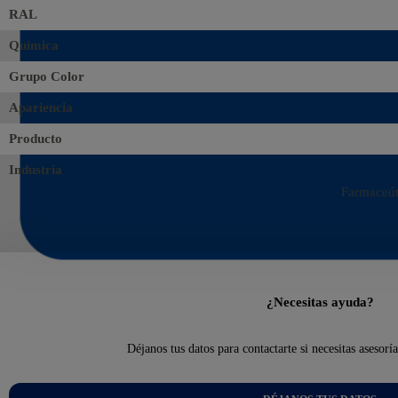
RAL
Química
Grupo Color
Apariencia
Producto
Industria
Farmaceúti
¿Necesitas ayuda?
Déjanos tus datos para contactarte si necesitas asesorí