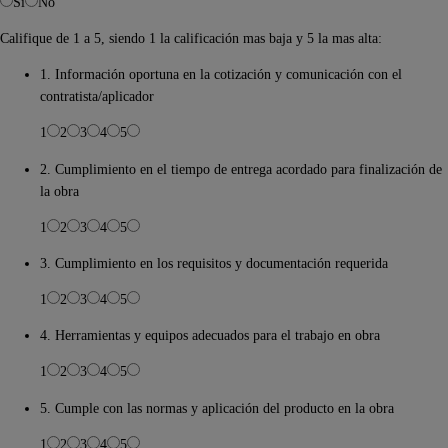
Si
No
Califique de 1 a 5, siendo 1 la calificación mas baja y 5 la mas alta:
1. Información oportuna en la cotización y comunicación con el
contratista/aplicador
1
2
3
4
5
2. Cumplimiento en el tiempo de entrega acordado para finalización de
la obra
1
2
3
4
5
3. Cumplimiento en los requisitos y documentación requerida
1
2
3
4
5
4. Herramientas y equipos adecuados para el trabajo en obra
1
2
3
4
5
5. Cumple con las normas y aplicación del producto en la obra
1
2
3
4
5