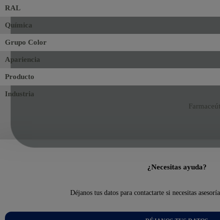
RAL
Química
Grupo Color
Apariencia
Producto
Industria
Farmaceúti
¿Necesitas ayuda?
Déjanos tus datos para contactarte si necesitas asesorí