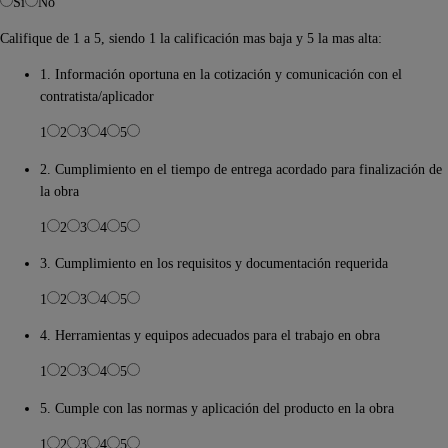
Si
No
Califique de 1 a 5, siendo 1 la calificación mas baja y 5 la mas alta:
1. Información oportuna en la cotización y comunicación con el
contratista/aplicador
1
2
3
4
5
2. Cumplimiento en el tiempo de entrega acordado para finalización de
la obra
1
2
3
4
5
3. Cumplimiento en los requisitos y documentación requerida
1
2
3
4
5
4. Herramientas y equipos adecuados para el trabajo en obra
1
2
3
4
5
5. Cumple con las normas y aplicación del producto en la obra
1
2
3
4
5