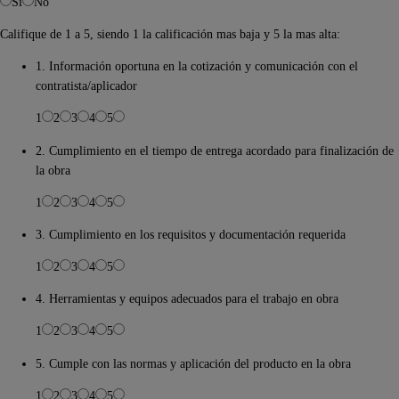
Si
No
Califique de 1 a 5, siendo 1 la calificación mas baja y 5 la mas alta:
1. Información oportuna en la cotización y comunicación con el
contratista/aplicador
1
2
3
4
5
2. Cumplimiento en el tiempo de entrega acordado para finalización de
la obra
1
2
3
4
5
3. Cumplimiento en los requisitos y documentación requerida
1
2
3
4
5
4. Herramientas y equipos adecuados para el trabajo en obra
1
2
3
4
5
5. Cumple con las normas y aplicación del producto en la obra
1
2
3
4
5