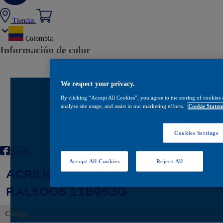
Tiendas
Colombia
Información de color
We respect your privacy.
By clicking “Accept All Cookies”, you agree to the storing of cookies 
analyze site usage, and assist in our marketing efforts.
Cookie Statem
Cookies Settings
Accept All Cookies
Reject All
ACRILICA MANTENIMIENTO 13894
RAL5005 11B953G
Código