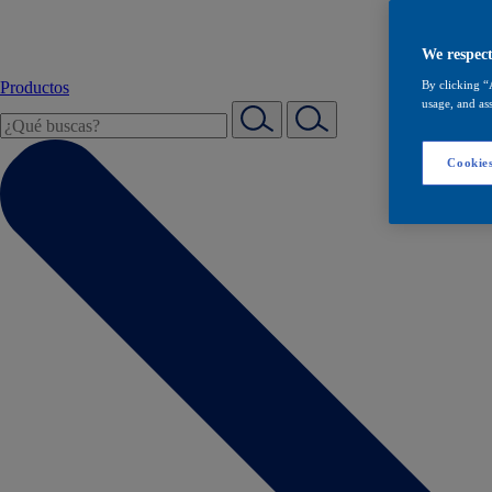
We respect
Productos
By clicking “
usage, and ass
Cookies