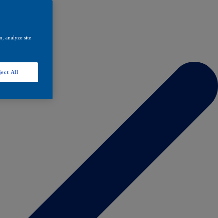
, analyze site
ect All