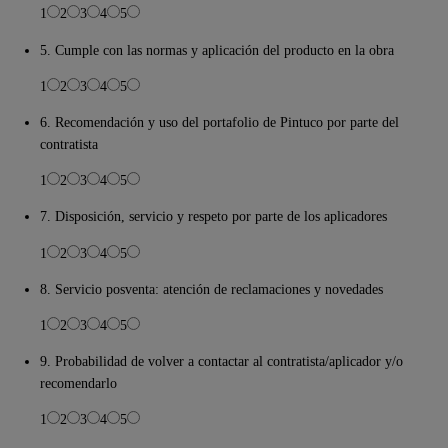
1
2
3
4
5
5. Cumple con las normas y aplicación del producto en la obra
1
2
3
4
5
6. Recomendación y uso del portafolio de Pintuco por parte del
contratista
1
2
3
4
5
7. Disposición, servicio y respeto por parte de los aplicadores
1
2
3
4
5
8. Servicio posventa: atención de reclamaciones y novedades
1
2
3
4
5
9. Probabilidad de volver a contactar al contratista/aplicador y/o
recomendarlo
1
2
3
4
5