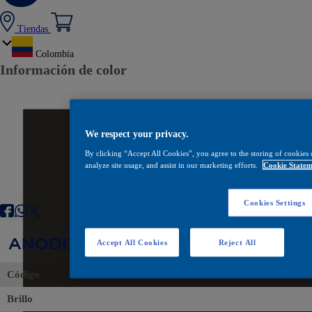
Tiendas
Colombia
Información de color
We respect your privacy.
By clicking “Accept All Cookies”, you agree to the storing of cookies 
analyze site usage, and assist in our marketing efforts.
Cookie Statem
Cookies Settings
ANODIZADO BRONCE
Accept All Cookies
Reject All
Código
Brillo