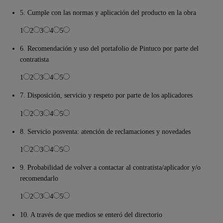
5. Cumple con las normas y aplicación del producto en la obra
1
2
3
4
5
6. Recomendación y uso del portafolio de Pintuco por parte del
contratista
1
2
3
4
5
7. Disposición, servicio y respeto por parte de los aplicadores
1
2
3
4
5
8. Servicio posventa: atención de reclamaciones y novedades
1
2
3
4
5
9. Probabilidad de volver a contactar al contratista/aplicador y/o
recomendarlo
1
2
3
4
5
10. A través de que medios se enteró del directorio