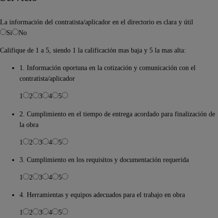
La información del contratista/aplicador en el directorio es clara y útil
Si
No
Califique de 1 a 5, siendo 1 la calificación mas baja y 5 la mas alta:
1. Información oportuna en la cotización y comunicación con el
contratista/aplicador
1
2
3
4
5
2. Cumplimiento en el tiempo de entrega acordado para finalización de
la obra
1
2
3
4
5
3. Cumplimiento en los requisitos y documentación requerida
1
2
3
4
5
4. Herramientas y equipos adecuados para el trabajo en obra
1
2
3
4
5