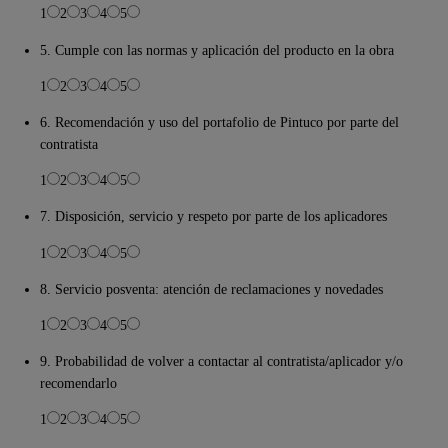
1
2
3
4
5
5. Cumple con las normas y aplicación del producto en la obra
1
2
3
4
5
6. Recomendación y uso del portafolio de Pintuco por parte del
contratista
1
2
3
4
5
7. Disposición, servicio y respeto por parte de los aplicadores
1
2
3
4
5
8. Servicio posventa: atención de reclamaciones y novedades
1
2
3
4
5
9. Probabilidad de volver a contactar al contratista/aplicador y/o
recomendarlo
1
2
3
4
5