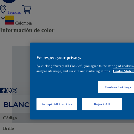
Tiendas
Colombia
Información de color
We respect your privacy.
By clicking “Accept All Cookies”, you agree to the storing of cookies 
analyze site usage, and assist in our marketing efforts.
Cookie Statem
Cookies Settings
BLANCO 3B
Accept All Cookies
Reject All
Código
Brillo