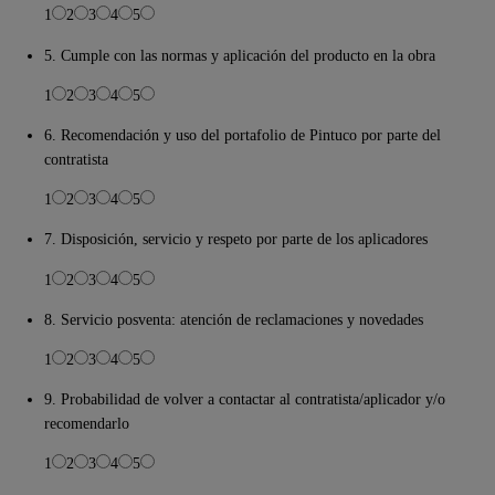
1
2
3
4
5
5. Cumple con las normas y aplicación del producto en la obra
1
2
3
4
5
6. Recomendación y uso del portafolio de Pintuco por parte del
contratista
1
2
3
4
5
7. Disposición, servicio y respeto por parte de los aplicadores
1
2
3
4
5
8. Servicio posventa: atención de reclamaciones y novedades
1
2
3
4
5
9. Probabilidad de volver a contactar al contratista/aplicador y/o
recomendarlo
1
2
3
4
5