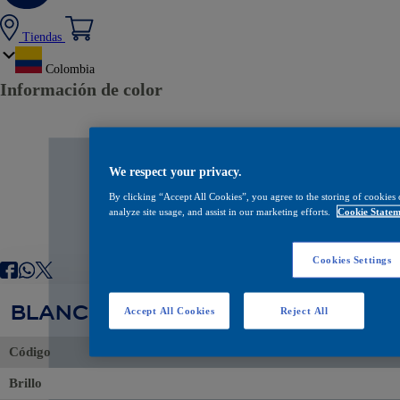
Tiendas
Colombia
Información de color
We respect your privacy.
By clicking “Accept All Cookies”, you agree to the storing of cookies 
analyze site usage, and assist in our marketing efforts.
Cookie Statem
Cookies Settings
BLANCO ILUSIÓN NG
Accept All Cookies
Reject All
Código
Brillo