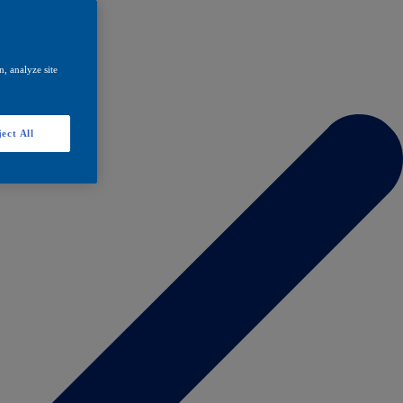
, analyze site
ect All