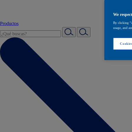
We respect
Productos
By clicking “
usage, and ass
Cookies