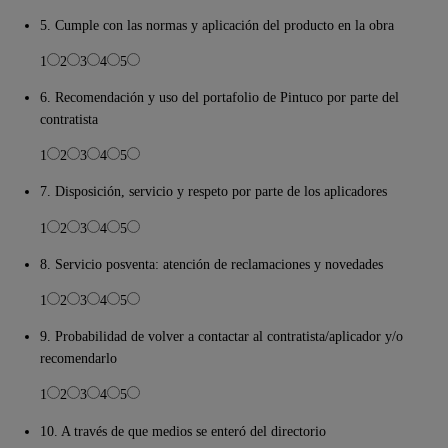
5. Cumple con las normas y aplicación del producto en la obra
1
2
3
4
5
6. Recomendación y uso del portafolio de Pintuco por parte del
contratista
1
2
3
4
5
7. Disposición, servicio y respeto por parte de los aplicadores
1
2
3
4
5
8. Servicio posventa: atención de reclamaciones y novedades
1
2
3
4
5
9. Probabilidad de volver a contactar al contratista/aplicador y/o
recomendarlo
1
2
3
4
5
10. A través de que medios se enteró del directorio