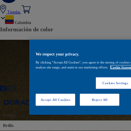
Tiendas
Colombia
Información de color
We respect your privacy.
By clicking “Accept All Cookies”, you agree to the storing of cookies 
analyze site usage, and assist in our marketing efforts.
Cookie Statem
Cookies Settings
DORADO ESTELAR 22210
Accept All Cookies
Reject All
Código
Brillo