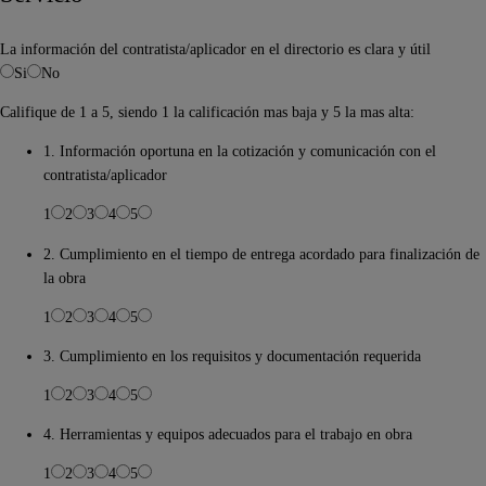
La información del contratista/aplicador en el directorio es clara y útil
Si
No
Califique de 1 a 5, siendo 1 la calificación mas baja y 5 la mas alta:
1. Información oportuna en la cotización y comunicación con el
contratista/aplicador
1
2
3
4
5
2. Cumplimiento en el tiempo de entrega acordado para finalización de
la obra
1
2
3
4
5
3. Cumplimiento en los requisitos y documentación requerida
1
2
3
4
5
4. Herramientas y equipos adecuados para el trabajo en obra
1
2
3
4
5