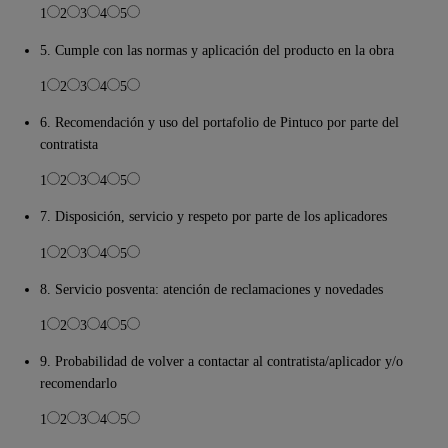
1
2
3
4
5
5. Cumple con las normas y aplicación del producto en la obra
1
2
3
4
5
6. Recomendación y uso del portafolio de Pintuco por parte del
contratista
1
2
3
4
5
7. Disposición, servicio y respeto por parte de los aplicadores
1
2
3
4
5
8. Servicio posventa: atención de reclamaciones y novedades
1
2
3
4
5
9. Probabilidad de volver a contactar al contratista/aplicador y/o
recomendarlo
1
2
3
4
5