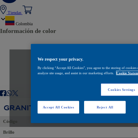
Tiendas
Colombia
Información de color
We respect your privacy.
By clicking “Accept All Cookies”, you agree to the storing of cookies 
analyze site usage, and assist in our marketing efforts.
Cookie Statem
Cookies Settings
GRANITE SATINADO
Accept All Cookies
Reject All
Código
Brillo