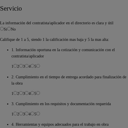
Servicio
La información del contratista/aplicador en el directorio es clara y útil
Si
No
Califique de 1 a 5, siendo 1 la calificación mas baja y 5 la mas alta:
1. Información oportuna en la cotización y comunicación con el
contratista/aplicador
1
2
3
4
5
2. Cumplimiento en el tiempo de entrega acordado para finalización de
la obra
1
2
3
4
5
3. Cumplimiento en los requisitos y documentación requerida
1
2
3
4
5
4. Herramientas y equipos adecuados para el trabajo en obra