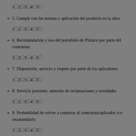
1
2
3
4
5
5. Cumple con las normas y aplicación del producto en la obra
1
2
3
4
5
6. Recomendación y uso del portafolio de Pintuco por parte del
contratista
1
2
3
4
5
7. Disposición, servicio y respeto por parte de los aplicadores
1
2
3
4
5
8. Servicio posventa: atención de reclamaciones y novedades
1
2
3
4
5
9. Probabilidad de volver a contactar al contratista/aplicador y/o
recomendarlo
1
2
3
4
5