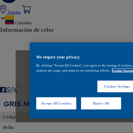
Tiendas
Colombia
Información de color
We respect your privacy.
By clicking “Accept All Cookies”, you agree to the storing of cookies 
analyze site usage, and assist in our marketing efforts.
Cookie Statem
Cookies Settings
GRIS MOTEADO 22504
Accept All Cookies
Reject All
Código
Brillo