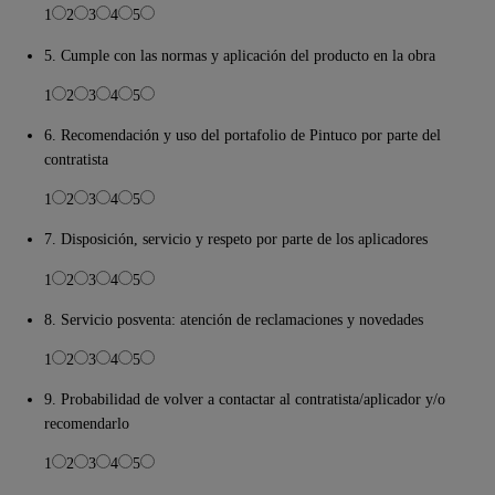
1
2
3
4
5
5. Cumple con las normas y aplicación del producto en la obra
1
2
3
4
5
6. Recomendación y uso del portafolio de Pintuco por parte del
contratista
1
2
3
4
5
7. Disposición, servicio y respeto por parte de los aplicadores
1
2
3
4
5
8. Servicio posventa: atención de reclamaciones y novedades
1
2
3
4
5
9. Probabilidad de volver a contactar al contratista/aplicador y/o
recomendarlo
1
2
3
4
5