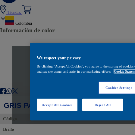
Tiendas
Colombia
Información de color
We respect your privacy.
By clicking “Accept All Cookies”, you agree to the storing of cookies 
analyze site usage, and assist in our marketing efforts.
Cookie Statem
Cookies Settings
GRIS PANTONE 431C
Accept All Cookies
Reject All
Código
Brillo