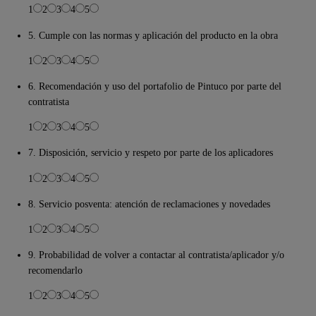
1
2
3
4
5
5. Cumple con las normas y aplicación del producto en la obra
1
2
3
4
5
6. Recomendación y uso del portafolio de Pintuco por parte del
contratista
1
2
3
4
5
7. Disposición, servicio y respeto por parte de los aplicadores
1
2
3
4
5
8. Servicio posventa: atención de reclamaciones y novedades
1
2
3
4
5
9. Probabilidad de volver a contactar al contratista/aplicador y/o
recomendarlo
1
2
3
4
5