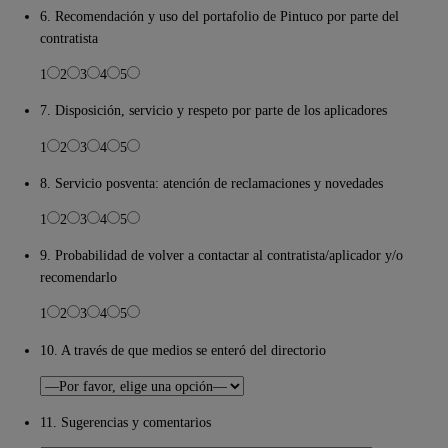
6. Recomendación y uso del portafolio de Pintuco por parte del
contratista
1
2
3
4
5
7. Disposición, servicio y respeto por parte de los aplicadores
1
2
3
4
5
8. Servicio posventa: atención de reclamaciones y novedades
1
2
3
4
5
9. Probabilidad de volver a contactar al contratista/aplicador y/o
recomendarlo
1
2
3
4
5
10. A través de que medios se enteró del directorio
11. Sugerencias y comentarios