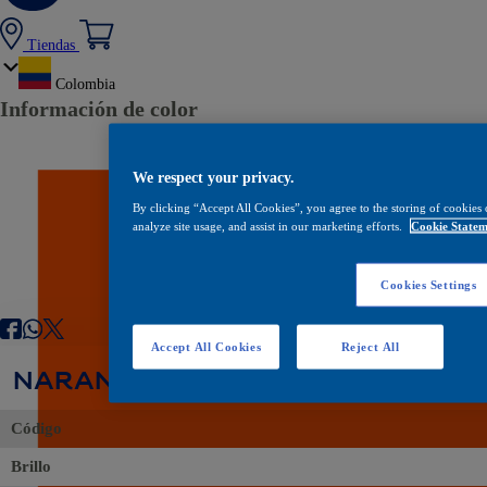
Tiendas
Colombia
Información de color
We respect your privacy.
By clicking “Accept All Cookies”, you agree to the storing of cookies 
analyze site usage, and assist in our marketing efforts.
Cookie Statem
Cookies Settings
Accept All Cookies
Reject All
NARANJA RAL 2001
Código
Brillo