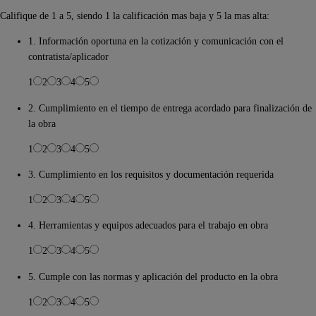
Califique de 1 a 5, siendo 1 la calificación mas baja y 5 la mas alta:
1. Información oportuna en la cotización y comunicación con el
contratista/aplicador
1
2
3
4
5
2. Cumplimiento en el tiempo de entrega acordado para finalización de
la obra
1
2
3
4
5
3. Cumplimiento en los requisitos y documentación requerida
1
2
3
4
5
4. Herramientas y equipos adecuados para el trabajo en obra
1
2
3
4
5
5. Cumple con las normas y aplicación del producto en la obra
1
2
3
4
5