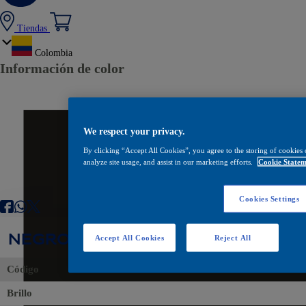
Tiendas
Colombia
Información de color
We respect your privacy.
By clicking “Accept All Cookies”, you agree to the storing of cookies 
analyze site usage, and assist in our marketing efforts.
Cookie Statem
Cookies Settings
NEGRO HWI
Accept All Cookies
Reject All
Código
Brillo