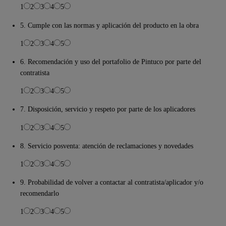
1
2
3
4
5
5. Cumple con las normas y aplicación del producto en la obra
1
2
3
4
5
6. Recomendación y uso del portafolio de Pintuco por parte del
contratista
1
2
3
4
5
7. Disposición, servicio y respeto por parte de los aplicadores
1
2
3
4
5
8. Servicio posventa: atención de reclamaciones y novedades
1
2
3
4
5
9. Probabilidad de volver a contactar al contratista/aplicador y/o
recomendarlo
1
2
3
4
5