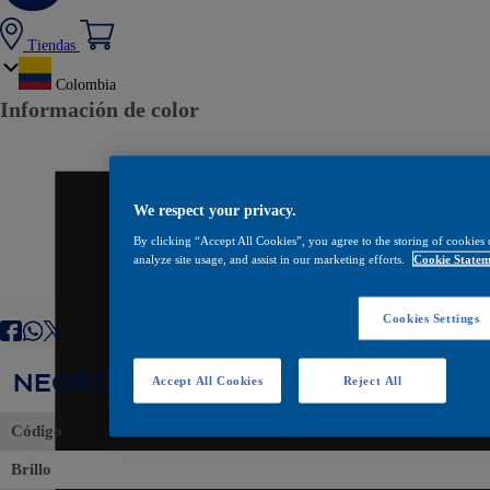
Tiendas
Colombia
Información de color
We respect your privacy.
By clicking “Accept All Cookies”, you agree to the storing of cookies 
analyze site usage, and assist in our marketing efforts.
Cookie Statem
Cookies Settings
NEGRO NG
Accept All Cookies
Reject All
Código
Brillo