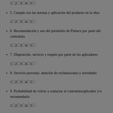
1
2
3
4
5
5. Cumple con las normas y aplicación del producto en la obra
1
2
3
4
5
6. Recomendación y uso del portafolio de Pintuco por parte del
contratista
1
2
3
4
5
7. Disposición, servicio y respeto por parte de los aplicadores
1
2
3
4
5
8. Servicio posventa: atención de reclamaciones y novedades
1
2
3
4
5
9. Probabilidad de volver a contactar al contratista/aplicador y/o
recomendarlo
1
2
3
4
5