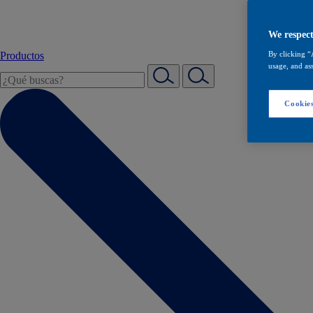
We respect
Productos
By clicking “
usage, and ass
Cookies