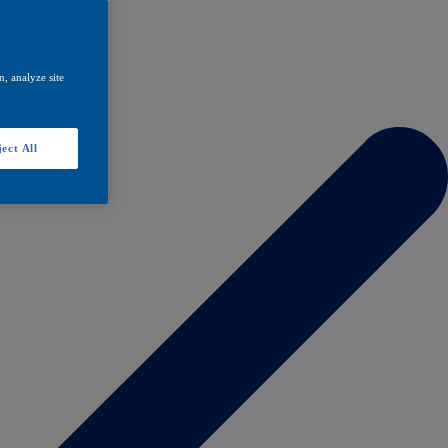
, analyze site
ect All