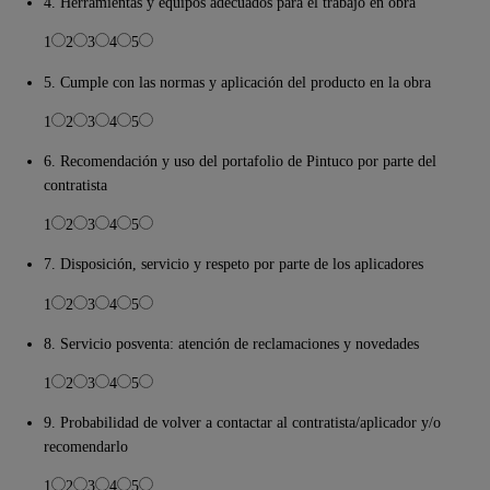
4. Herramientas y equipos adecuados para el trabajo en obra
1
2
3
4
5
5. Cumple con las normas y aplicación del producto en la obra
1
2
3
4
5
6. Recomendación y uso del portafolio de Pintuco por parte del
contratista
1
2
3
4
5
7. Disposición, servicio y respeto por parte de los aplicadores
1
2
3
4
5
8. Servicio posventa: atención de reclamaciones y novedades
1
2
3
4
5
9. Probabilidad de volver a contactar al contratista/aplicador y/o
recomendarlo
1
2
3
4
5