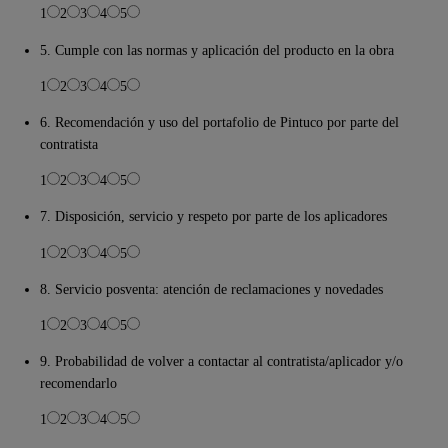
1
2
3
4
5
5. Cumple con las normas y aplicación del producto en la obra
1
2
3
4
5
6. Recomendación y uso del portafolio de Pintuco por parte del
contratista
1
2
3
4
5
7. Disposición, servicio y respeto por parte de los aplicadores
1
2
3
4
5
8. Servicio posventa: atención de reclamaciones y novedades
1
2
3
4
5
9. Probabilidad de volver a contactar al contratista/aplicador y/o
recomendarlo
1
2
3
4
5