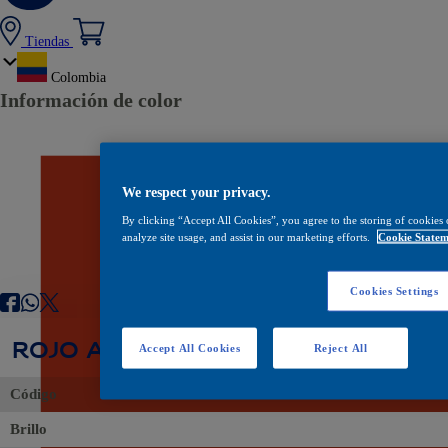
Tiendas
Colombia
Información de color
We respect your privacy.
By clicking “Accept All Cookies”, you agree to the storing of cookies 
analyze site usage, and assist in our marketing efforts.
Cookie Statem
Cookies Settings
ROJO ATREVIDO
Accept All Cookies
Reject All
Código
Brillo