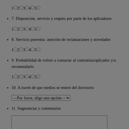
1
2
3
4
5
7. Disposición, servicio y respeto por parte de los aplicadores
1
2
3
4
5
8. Servicio posventa: atención de reclamaciones y novedades
1
2
3
4
5
9. Probabilidad de volver a contactar al contratista/aplicador y/o
recomendarlo
1
2
3
4
5
10. A través de que medios se enteró del directorio
11. Sugerencias y comentarios