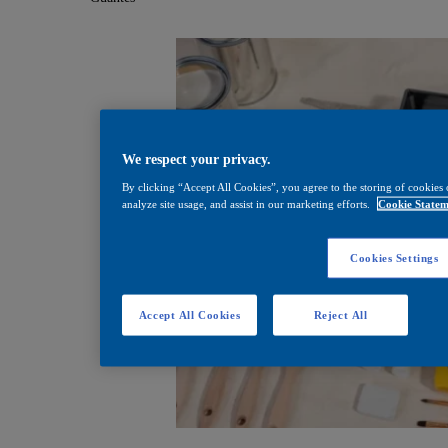
We respect your privacy.
By clicking “Accept All Cookies”, you agree to the storing of cookies 
analyze site usage, and assist in our marketing efforts.
Cookie Statem
Cookies Settings
Accept All Cookies
Reject All