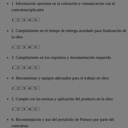
1. Información oportuna en la cotización y comunicación con el
contratista/aplicador
1
2
3
4
5
2. Cumplimiento en el tiempo de entrega acordado para finalización de
la obra
1
2
3
4
5
3. Cumplimiento en los requisitos y documentación requerida
1
2
3
4
5
4. Herramientas y equipos adecuados para el trabajo en obra
1
2
3
4
5
5. Cumple con las normas y aplicación del producto en la obra
1
2
3
4
5
6. Recomendación y uso del portafolio de Pintuco por parte del
contratista