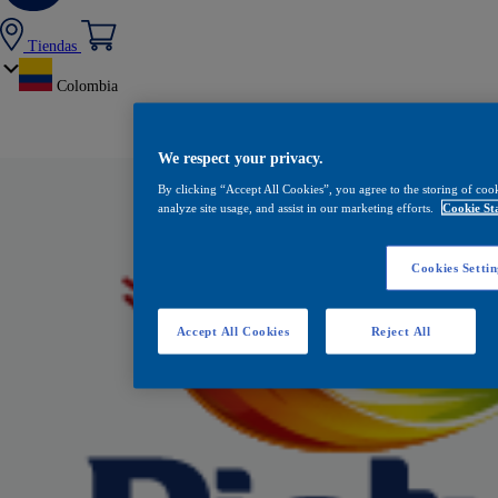
Tiendas
Colombia
We respect your privacy.
By clicking “Accept All Cookies”, you agree to the storing of coo
analyze site usage, and assist in our marketing efforts.
Cookie St
Cookies Settin
Accept All Cookies
Reject All