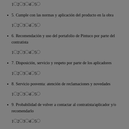
1
2
3
4
5
5. Cumple con las normas y aplicación del producto en la obra
1
2
3
4
5
6. Recomendación y uso del portafolio de Pintuco por parte del
contratista
1
2
3
4
5
7. Disposición, servicio y respeto por parte de los aplicadores
1
2
3
4
5
8. Servicio posventa: atención de reclamaciones y novedades
1
2
3
4
5
9. Probabilidad de volver a contactar al contratista/aplicador y/o
recomendarlo
1
2
3
4
5