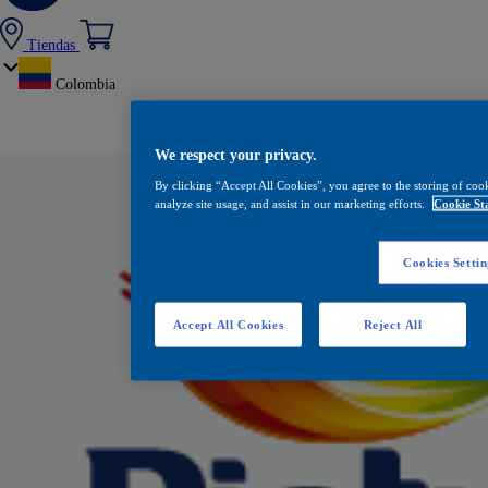
Tiendas
Colombia
We respect your privacy.
By clicking “Accept All Cookies”, you agree to the storing of coo
analyze site usage, and assist in our marketing efforts.
Cookie St
Cookies Settin
Accept All Cookies
Reject All