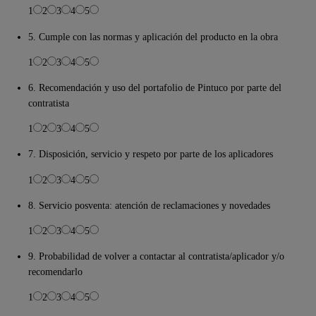
1
2
3
4
5
5. Cumple con las normas y aplicación del producto en la obra
1
2
3
4
5
6. Recomendación y uso del portafolio de Pintuco por parte del
contratista
1
2
3
4
5
7. Disposición, servicio y respeto por parte de los aplicadores
1
2
3
4
5
8. Servicio posventa: atención de reclamaciones y novedades
1
2
3
4
5
9. Probabilidad de volver a contactar al contratista/aplicador y/o
recomendarlo
1
2
3
4
5