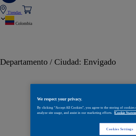
Tiendas
Colombia
Departamento / Ciudad:
Envigado
We respect your privacy.
By clicking “Accept All Cookies”, you agree to the storing of cookies 
analyze site usage, and assist in our marketing efforts.
Cookie Statem
Cookies Settings