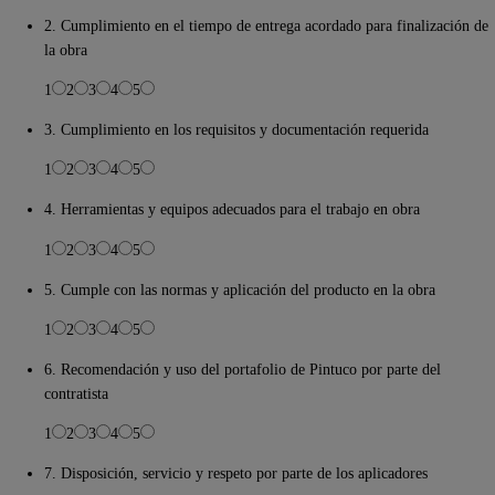
2. Cumplimiento en el tiempo de entrega acordado para finalización de
la obra
1
2
3
4
5
3. Cumplimiento en los requisitos y documentación requerida
1
2
3
4
5
4. Herramientas y equipos adecuados para el trabajo en obra
1
2
3
4
5
5. Cumple con las normas y aplicación del producto en la obra
1
2
3
4
5
6. Recomendación y uso del portafolio de Pintuco por parte del
contratista
1
2
3
4
5
7. Disposición, servicio y respeto por parte de los aplicadores