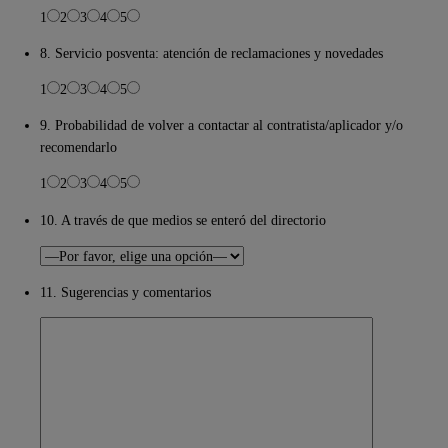
1
2
3
4
5
8. Servicio posventa: atención de reclamaciones y novedades
1
2
3
4
5
9. Probabilidad de volver a contactar al contratista/aplicador y/o
recomendarlo
1
2
3
4
5
10. A través de que medios se enteró del directorio
11. Sugerencias y comentarios