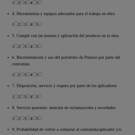
1
2
3
4
5
4. Herramientas y equipos adecuados para el trabajo en obra
1
2
3
4
5
5. Cumple con las normas y aplicación del producto en la obra
1
2
3
4
5
6. Recomendación y uso del portafolio de Pintuco por parte del
contratista
1
2
3
4
5
7. Disposición, servicio y respeto por parte de los aplicadores
1
2
3
4
5
8. Servicio posventa: atención de reclamaciones y novedades
1
2
3
4
5
9. Probabilidad de volver a contactar al contratista/aplicador y/o