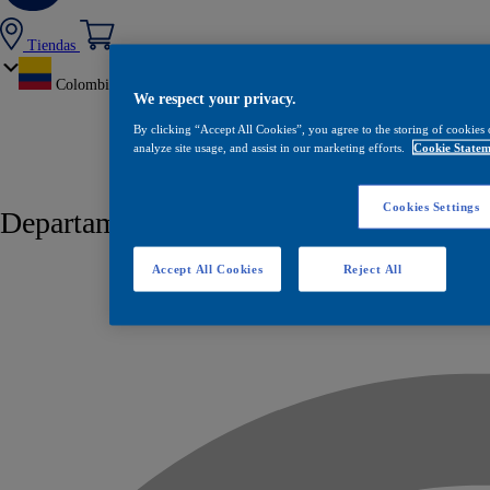
Tiendas
Colombia
We respect your privacy.
By clicking “Accept All Cookies”, you agree to the storing of cookies 
analyze site usage, and assist in our marketing efforts.
Cookie Statem
Cookies Settings
Departamento / Ciudad:
Fonseca
Accept All Cookies
Reject All