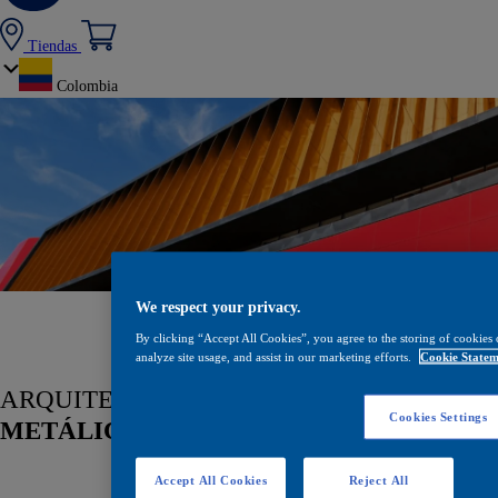
Tiendas
Colombia
We respect your privacy.
By clicking “Accept All Cookies”, you agree to the storing of cookies 
analyze site usage, and assist in our marketing efforts.
Cookie Statem
ARQUITECTURA
Cookies Settings
METÁLICA Y EN MADERA
Accept All Cookies
Reject All