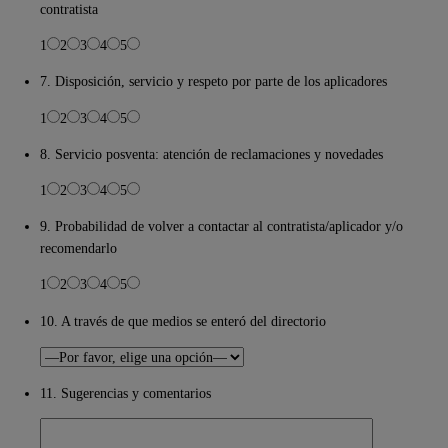
contratista
1
2
3
4
5
7. Disposición, servicio y respeto por parte de los aplicadores
1
2
3
4
5
8. Servicio posventa: atención de reclamaciones y novedades
1
2
3
4
5
9. Probabilidad de volver a contactar al contratista/aplicador y/o
recomendarlo
1
2
3
4
5
10. A través de que medios se enteró del directorio
11. Sugerencias y comentarios