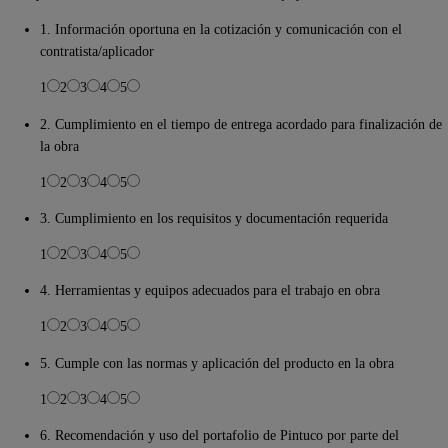
1. Información oportuna en la cotización y comunicación con el
contratista/aplicador
1
2
3
4
5
2. Cumplimiento en el tiempo de entrega acordado para finalización de
la obra
1
2
3
4
5
3. Cumplimiento en los requisitos y documentación requerida
1
2
3
4
5
4. Herramientas y equipos adecuados para el trabajo en obra
1
2
3
4
5
5. Cumple con las normas y aplicación del producto en la obra
1
2
3
4
5
6. Recomendación y uso del portafolio de Pintuco por parte del