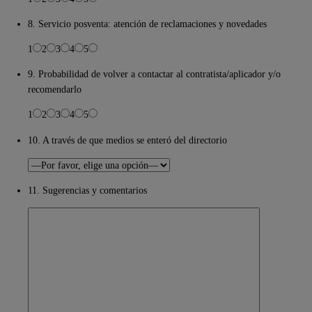
8. Servicio posventa: atención de reclamaciones y novedades
1
2
3
4
5
9. Probabilidad de volver a contactar al contratista/aplicador y/o
recomendarlo
1
2
3
4
5
10. A través de que medios se enteró del directorio
11. Sugerencias y comentarios