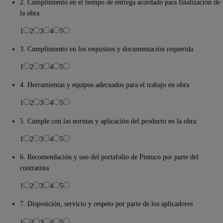
2. Cumplimiento en el tiempo de entrega acordado para finalización de
la obra
1
2
3
4
5
3. Cumplimiento en los requisitos y documentación requerida
1
2
3
4
5
4. Herramientas y equipos adecuados para el trabajo en obra
1
2
3
4
5
5. Cumple con las normas y aplicación del producto en la obra
1
2
3
4
5
6. Recomendación y uso del portafolio de Pintuco por parte del
contratista
1
2
3
4
5
7. Disposición, servicio y respeto por parte de los aplicadores
1
2
3
4
5