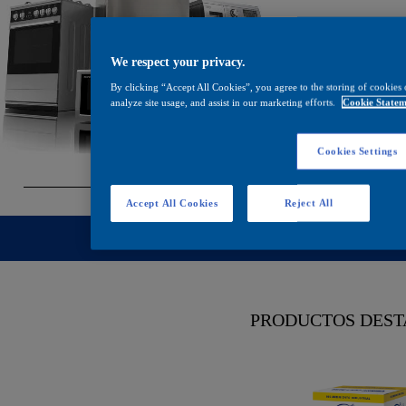
We respect your privacy.
By clicking “Accept All Cookies”, you agree to the storing of cookies 
analyze site usage, and assist in our marketing efforts.
Cookie Statem
Cookies Settings
Los recubrimientos en polvo y líquido de Pintuco aportan protección cont
lavadoras y estufa
Accept All Cookies
Reject All
NEVERAS, LAVADORAS 
PRODUCTOS
DEST