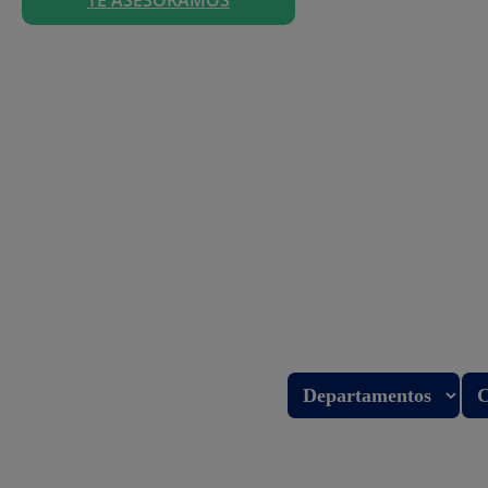
Encuent
tu tien
Más cerc