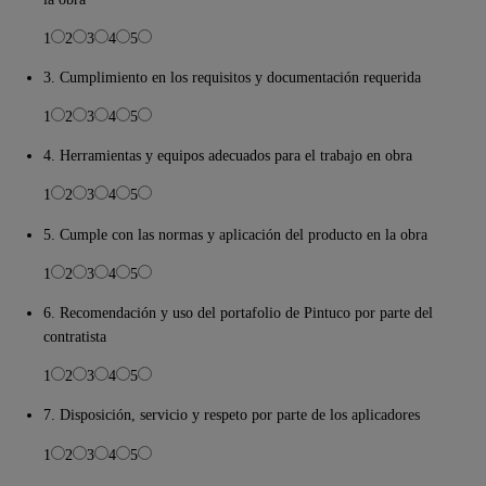
1
2
3
4
5
3. Cumplimiento en los requisitos y documentación requerida
1
2
3
4
5
4. Herramientas y equipos adecuados para el trabajo en obra
1
2
3
4
5
5. Cumple con las normas y aplicación del producto en la obra
1
2
3
4
5
6. Recomendación y uso del portafolio de Pintuco por parte del
contratista
1
2
3
4
5
7. Disposición, servicio y respeto por parte de los aplicadores
1
2
3
4
5