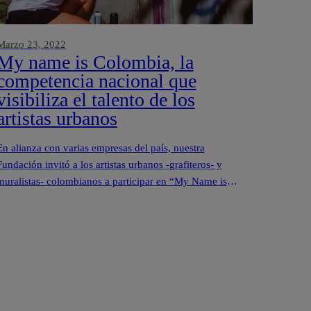
Marzo 23, 2022
My name is Colombia, la
competencia nacional que
visibiliza el talento de los
artistas urbanos
En alianza con varias empresas del país, nuestra
Fundación invitó a los artistas urbanos -grafiteros- y
muralistas- colombianos a participar en “My Name is
Colombia”, la competencia nacional de grafiti y
muralismo, que se realizará por primera vez en Colombia