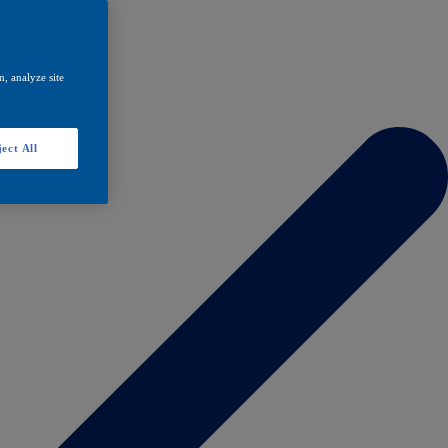
, analyze site
ect All