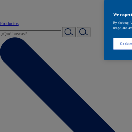
We respect
Productos
By clicking “
usage, and ass
Cookies