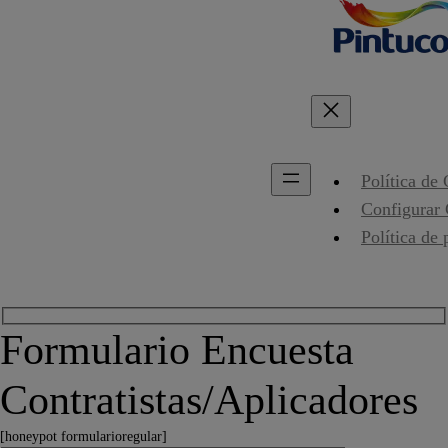
Política de
Configurar
Política de 
Formulario Encuesta
Contratistas/Aplicadores
[honeypot formularioregular]