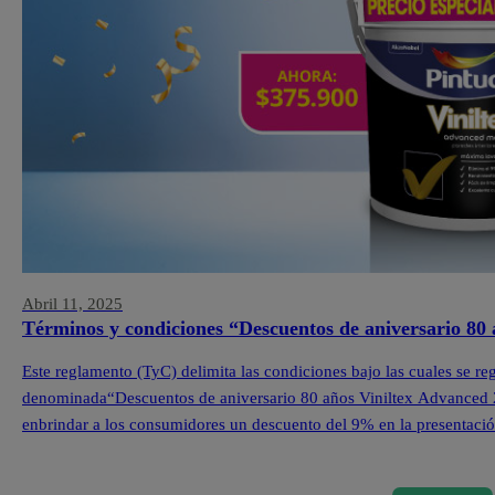
Abril 11, 2025
Términos y condiciones “Descuentos de aniversario 80
Este reglamento (TyC) delimita las condiciones bajo las cuales se re
denominada“Descuentos de aniversario 80 años Viniltex Advanced 202
enbrindar a los consumidores un descuento del 9% en la presentació
losproductos seleccionados de la marca Viniltex Advanced.Las […]