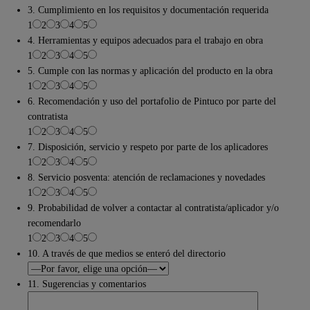
3. Cumplimiento en los requisitos y documentación requerida
1
2
3
4
5
4. Herramientas y equipos adecuados para el trabajo en obra
1
2
3
4
5
5. Cumple con las normas y aplicación del producto en la obra
1
2
3
4
5
6. Recomendación y uso del portafolio de Pintuco por parte del
contratista
1
2
3
4
5
7. Disposición, servicio y respeto por parte de los aplicadores
1
2
3
4
5
8. Servicio posventa: atención de reclamaciones y novedades
1
2
3
4
5
9. Probabilidad de volver a contactar al contratista/aplicador y/o
recomendarlo
1
2
3
4
5
10. A través de que medios se enteró del directorio
11. Sugerencias y comentarios