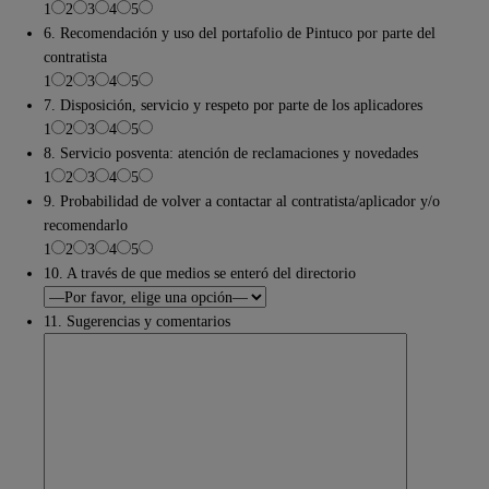
1
2
3
4
5
6. Recomendación y uso del portafolio de Pintuco por parte del
contratista
1
2
3
4
5
7. Disposición, servicio y respeto por parte de los aplicadores
1
2
3
4
5
8. Servicio posventa: atención de reclamaciones y novedades
1
2
3
4
5
9. Probabilidad de volver a contactar al contratista/aplicador y/o
recomendarlo
1
2
3
4
5
10. A través de que medios se enteró del directorio
11. Sugerencias y comentarios