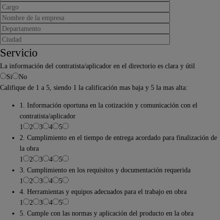
Servicio
La información del contratista/aplicador en el directorio es clara y útil
Si
No
Califique de 1 a 5, siendo 1 la calificación mas baja y 5 la mas alta:
1. Información oportuna en la cotización y comunicación con el
contratista/aplicador
1
2
3
4
5
2. Cumplimiento en el tiempo de entrega acordado para finalización de
la obra
1
2
3
4
5
3. Cumplimiento en los requisitos y documentación requerida
1
2
3
4
5
4. Herramientas y equipos adecuados para el trabajo en obra
1
2
3
4
5
5. Cumple con las normas y aplicación del producto en la obra