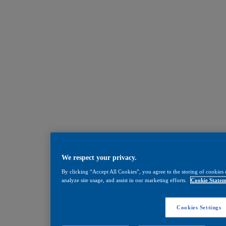
We respect your privacy.
By clicking “Accept All Cookies”, you agree to the storing of cookies 
analyze site usage, and assist in our marketing efforts.
Cookie Statem
Cookies Settings