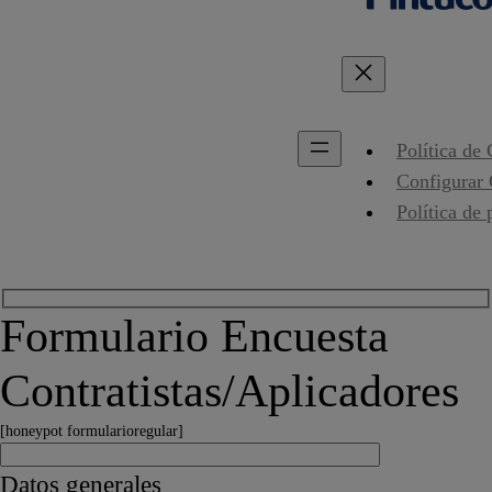
Política de
Configurar
Política de 
Formulario Encuesta
Contratistas/Aplicadores
[honeypot formularioregular]
Datos generales