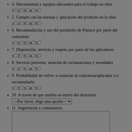
4. Herramientas y equipos adecuados para el trabajo en obra
1
2
3
4
5
5. Cumple con las normas y aplicación del producto en la obra
1
2
3
4
5
6. Recomendación y uso del portafolio de Pintuco por parte del
contratista
1
2
3
4
5
7. Disposición, servicio y respeto por parte de los aplicadores
1
2
3
4
5
8. Servicio posventa: atención de reclamaciones y novedades
1
2
3
4
5
9. Probabilidad de volver a contactar al contratista/aplicador y/o
recomendarlo
1
2
3
4
5
10. A través de que medios se enteró del directorio
11. Sugerencias y comentarios