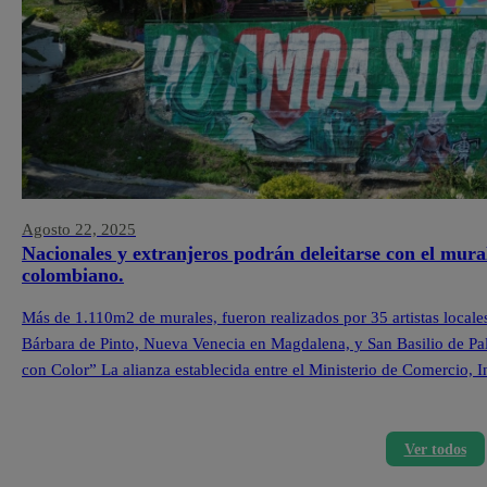
Agosto 22, 2025
Nacionales y extranjeros podrán deleitarse con el mura
colombiano.
Más de 1.110m2 de murales, fueron realizados por 35 artistas locale
Bárbara de Pinto, Nueva Venecia en Magdalena, y San Basilio de Pa
con Color” La alianza establecida entre el Ministerio de Comercio,
Ver todos