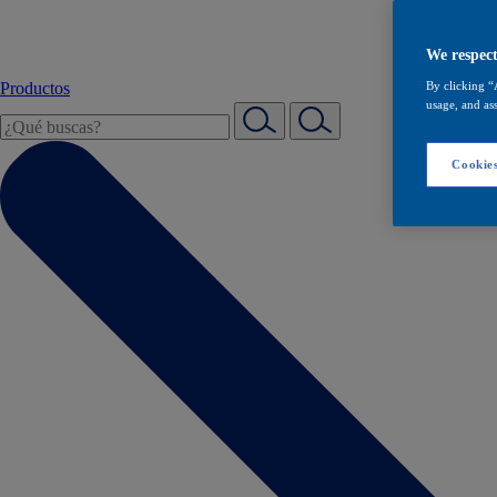
We respect
Productos
By clicking “
usage, and ass
Cookies