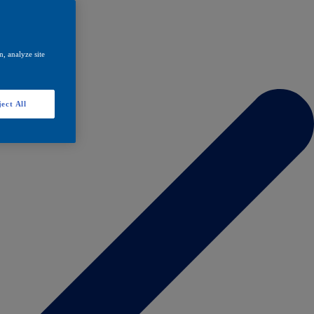
, analyze site
ect All