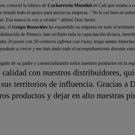
ños, conoció la fabrica de
Cacharrería Mundial
en Cali que estaba a c
le brindó todo el apoyo para iniciar su empresa.
‘’Yo le caí bien al señ
mí. Eso nunca lo voy a olvidar’’
afirmó Don Javier.
ias, el
Grupo Benavides
ha expandido su empresa en todo el territorio 
delización de Pintuco, han recibido toda la capacitación técnica, benef
taba 20 pesos con 50 centavos (afirma con risas), tengo tantas historia
n ayudado a crecer y me han dado todo el acompañamiento durante esto
legado de su padre y comercializando todos nuestros productos en la reg
calidad con nuestros distribuidores, qui
sus territorios de influencia. Gracias a 
ros productos y dejar en alto nuestras pi