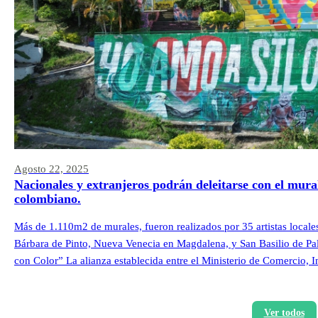
Agosto 22, 2025
Nacionales y extranjeros podrán deleitarse con el mura
colombiano.
Más de 1.110m2 de murales, fueron realizados por 35 artistas locale
Bárbara de Pinto, Nueva Venecia en Magdalena, y San Basilio de Pa
con Color” La alianza establecida entre el Ministerio de Comercio,
Ver todos