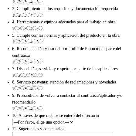
1
2
3
4
5
3. Cumplimiento en los requisitos y documentación requerida
1
2
3
4
5
4. Herramientas y equipos adecuados para el trabajo en obra
1
2
3
4
5
5. Cumple con las normas y aplicación del producto en la obra
1
2
3
4
5
6. Recomendación y uso del portafolio de Pintuco por parte del
contratista
1
2
3
4
5
7. Disposición, servicio y respeto por parte de los aplicadores
1
2
3
4
5
8. Servicio posventa: atención de reclamaciones y novedades
1
2
3
4
5
9. Probabilidad de volver a contactar al contratista/aplicador y/o
recomendarlo
1
2
3
4
5
10. A través de que medios se enteró del directorio
11. Sugerencias y comentarios