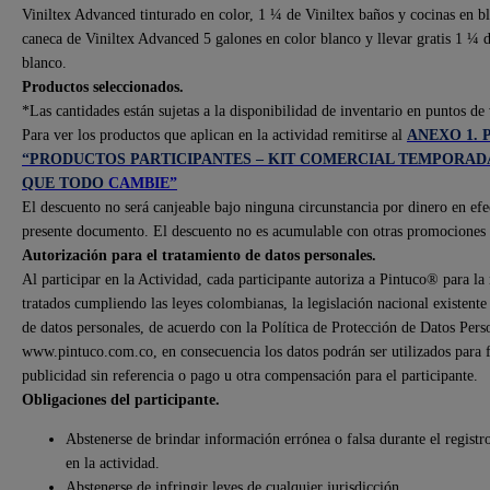
Viniltex Advanced tinturado en color, 1 ¼ de Viniltex baños y cocinas en b
caneca de Viniltex Advanced 5 galones en color blanco y llevar gratis 1 ¼ 
blanco.
Productos seleccionados.
*Las cantidades están sujetas a la disponibilidad de inventario en puntos de 
Para ver los productos que aplican en la actividad remitirse al
ANEXO 1. Pr
“PRODUCTOS PARTICIPANTES – KIT COMERCIAL TEMPORAD
QUE TODO
CAMBIE”
El descuento no será canjeable bajo ninguna circunstancia por dinero en efect
presente documento. El descuento no es acumulable con otras promociones 
Autorización para el tratamiento de datos personales.
Al participar en la Actividad, cada participante autoriza a Pintuco® para la 
tratados cumpliendo las leyes colombianas, la legislación nacional existente
de datos personales, de acuerdo con la Política de Protección de Datos Pers
www.pintuco.com.co, en consecuencia los datos podrán ser utilizados para 
publicidad sin referencia o pago u otra compensación para el participante.
Obligaciones del participante.
Abstenerse de brindar información errónea o falsa durante el registro
en la actividad.
Abstenerse de infringir leyes de cualquier jurisdicción.