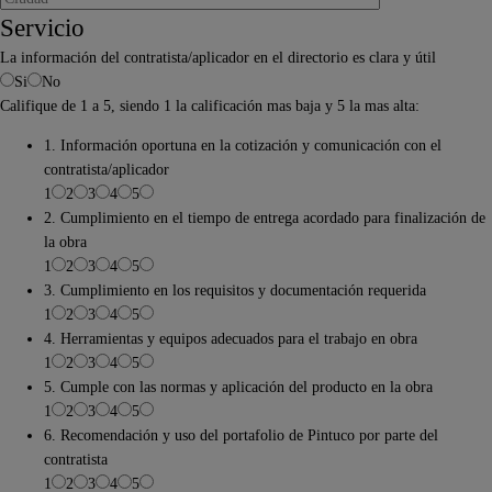
Servicio
La información del contratista/aplicador en el directorio es clara y útil
Si
No
Califique de 1 a 5, siendo 1 la calificación mas baja y 5 la mas alta:
1. Información oportuna en la cotización y comunicación con el
contratista/aplicador
1
2
3
4
5
2. Cumplimiento en el tiempo de entrega acordado para finalización de
la obra
1
2
3
4
5
3. Cumplimiento en los requisitos y documentación requerida
1
2
3
4
5
4. Herramientas y equipos adecuados para el trabajo en obra
1
2
3
4
5
5. Cumple con las normas y aplicación del producto en la obra
1
2
3
4
5
6. Recomendación y uso del portafolio de Pintuco por parte del
contratista
1
2
3
4
5