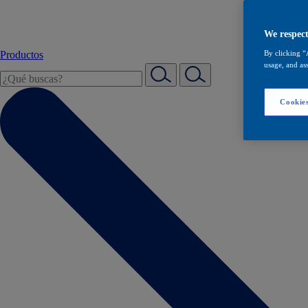
We respect
Productos
By clicking “
usage, and ass
Cookies