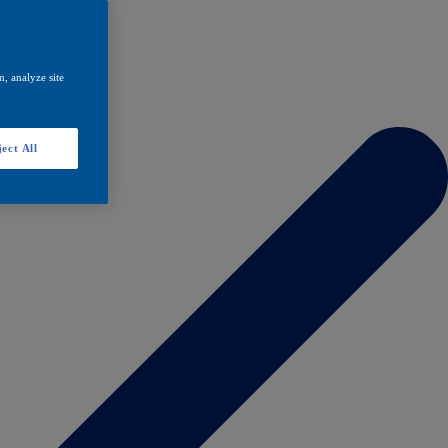
, analyze site
ect All