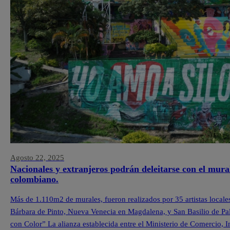
Agosto 22, 2025
Nacionales y extranjeros podrán deleitarse con el mura
colombiano.
Más de 1.110m2 de murales, fueron realizados por 35 artistas locale
Bárbara de Pinto, Nueva Venecia en Magdalena, y San Basilio de Pa
con Color” La alianza establecida entre el Ministerio de Comercio,