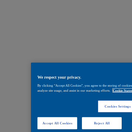
We respect your privacy.
By clicking “Accept All Cookies”, you agree to the storing of cookies
analyze site usage, and assist in our marketing efforts.
Cookie State
Cookies Settings
Accept All Cookies
Reject All