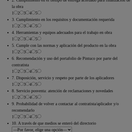
2. Cumplimiento en el tiempo de entrega acordado para finalización de
la obra
1
2
3
4
5
3. Cumplimiento en los requisitos y documentación requerida
1
2
3
4
5
4. Herramientas y equipos adecuados para el trabajo en obra
1
2
3
4
5
5. Cumple con las normas y aplicación del producto en la obra
1
2
3
4
5
6. Recomendación y uso del portafolio de Pintuco por parte del
contratista
1
2
3
4
5
7. Disposición, servicio y respeto por parte de los aplicadores
1
2
3
4
5
8. Servicio posventa: atención de reclamaciones y novedades
1
2
3
4
5
9. Probabilidad de volver a contactar al contratista/aplicador y/o
recomendarlo
1
2
3
4
5
10. A través de que medios se enteró del directorio